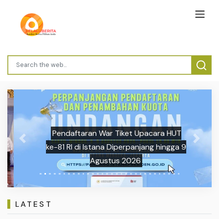
Pendaftaran War Tiket Upacara HUT
Previous
Next
ke-81 RI di Istana Diperpanjang hingga 9
Agustus 2026
LATEST