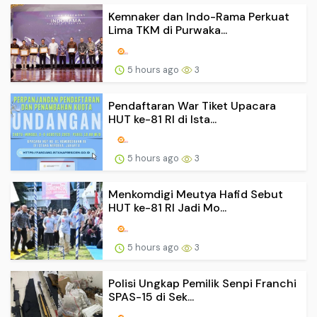
Kemnaker dan Indo-Rama Perkuat
Lima TKM di Purwaka...
5 hours ago
3
Pendaftaran War Tiket Upacara
HUT ke-81 RI di Ista...
5 hours ago
3
Menkomdigi Meutya Hafid Sebut
HUT ke-81 RI Jadi Mo...
5 hours ago
3
Polisi Ungkap Pemilik Senpi Franchi
SPAS-15 di Sek...