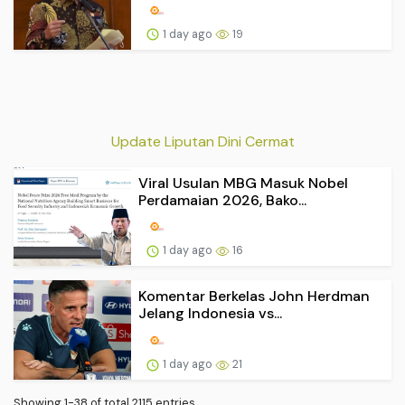
1 day ago
19
Update Liputan Dini Cermat
Viral Usulan MBG Masuk Nobel
Perdamaian 2026, Bako...
1 day ago
16
Komentar Berkelas John Herdman
Jelang Indonesia vs...
1 day ago
21
Showing 1-38 of total 2115 entries.