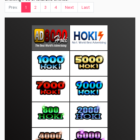
Prev.
1
2
3
4
Next
Last