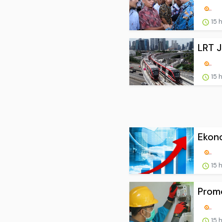
15 
LRT J
15 
Ekono
15 
Promo
15 