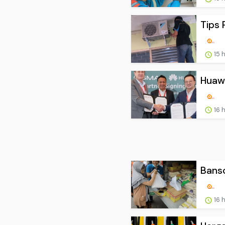
Tips 
15 
Huawe
16 
Banso
16 