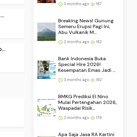
3 months ago
187
..
Breaking News! Gunung
Semeru Erupsi Pagi Ini,
Abu Vulkanik M...
2 months ago
182
..
Bank Indonesia Buka
Special Hire 2026!
Kesempatan Emas Jadi ...
3 months ago
182
BMKG Prediksi El Nino
Mulai Pertengahan 2026,
Waspadai Risik...
2 months ago
178
Apa Saja Jasa RA Kartini