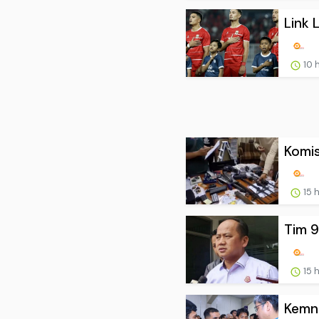
Link 
10 
Komis
15 
Tim 9
15 
Kemna