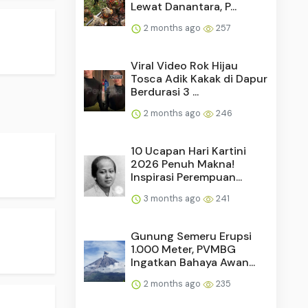
Lewat Danantara, P...
2 months ago
257
Viral Video Rok Hijau
Tosca Adik Kakak di Dapur
Berdurasi 3 ...
2 months ago
246
10 Ucapan Hari Kartini
2026 Penuh Makna!
Inspirasi Perempuan...
3 months ago
241
Gunung Semeru Erupsi
1.000 Meter, PVMBG
Ingatkan Bahaya Awan...
2 months ago
235