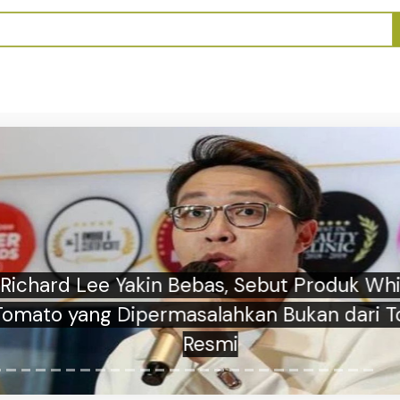
rd Lee Yakin Bebas, Sebut Produk White
 yang Dipermasalahkan Bukan dari Toko
Resmi