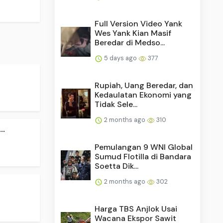
Full Version Video Yank
Wes Yank Kian Masif
Beredar di Medso...
5 days ago
377
Rupiah, Uang Beredar, dan
Kedaulatan Ekonomi yang
Tidak Sele...
2 months ago
310
..
Pemulangan 9 WNI Global
Sumud Flotilla di Bandara
Soetta Dik...
2 months ago
302
Harga TBS Anjlok Usai
Wacana Ekspor Sawit