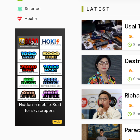
LATEST
Science
Health
Usai 
9 h
Destr
9 h
Richa
Hidden in mobile, Best
for skyscrapers.
9 h
Parad