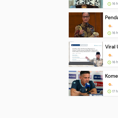
16 
Penda
16 
Viral
16 
Komen
17 