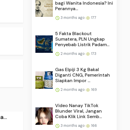
bagi Wanita Indonesia? Ini
Perannya...
3 months ago
177
5 Fakta Blackout
Sumatera, PLN Ungkap
Penyebab Listrik Padam...
2 months ago
173
Gas Elpiji 3 Kg Bakal
Diganti CNG, Pemerintah
Siapkan Impor ...
2 months ago
169
Video Nanay TikTok
Blunder Viral, Jangan
Coba Klik Link Semb...
...
3 months ago
166