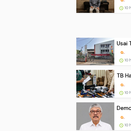
10 
Usai 
10 
TB Ha
10 
Demok
10 