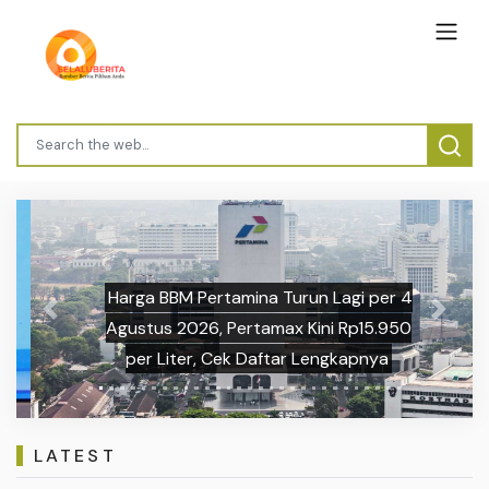
Harga BBM Pertamina Turun Lagi per 4
Previous
Next
Agustus 2026, Pertamax Kini Rp15.950
per Liter, Cek Daftar Lengkapnya
LATEST