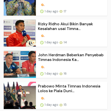
1 day ago
17
Rizky Ridho Akui Bikin Banyak
Kesalahan usai Timna...
1 day ago
14
John Herdman Beberkan Penyebab
Timnas Indonesia Ka...
1 day ago
16
Prabowo Minta Timnas Indonesia
Lolos ke Piala Duni...
1 day ago
15