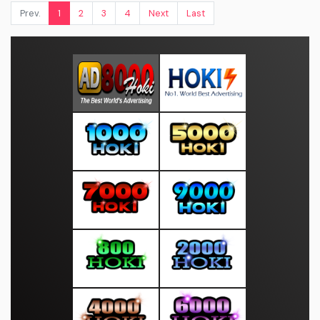
Prev.
1
2
3
4
Next
Last