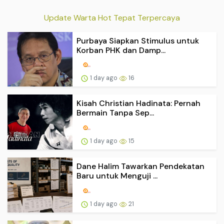
Update Warta Hot Tepat Terpercaya
Purbaya Siapkan Stimulus untuk
Korban PHK dan Damp...
1 day ago
16
Kisah Christian Hadinata: Pernah
Bermain Tanpa Sep...
1 day ago
15
Dane Halim Tawarkan Pendekatan
Baru untuk Menguji ...
1 day ago
21