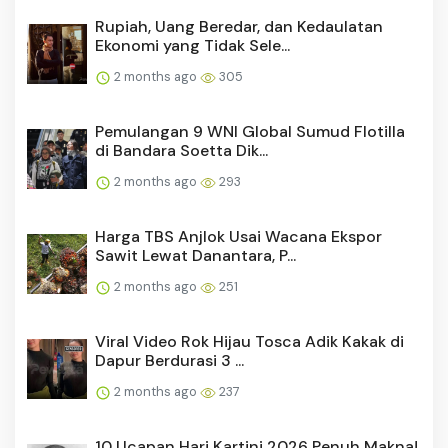
Rupiah, Uang Beredar, dan Kedaulatan
Ekonomi yang Tidak Sele...
2 months ago
305
Pemulangan 9 WNI Global Sumud Flotilla
di Bandara Soetta Dik...
2 months ago
293
Harga TBS Anjlok Usai Wacana Ekspor
Sawit Lewat Danantara, P...
2 months ago
251
Viral Video Rok Hijau Tosca Adik Kakak di
Dapur Berdurasi 3 ...
2 months ago
237
10 Ucapan Hari Kartini 2026 Penuh Makna!