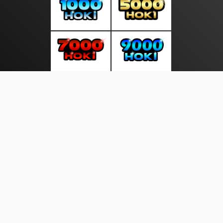
About Us
·
Contact Us
·
Terms & Conditions
·
© selaluberita.com 2026. All rights are reserved