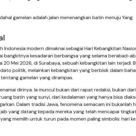
adahal gamelan adalah jalan menenangkan batin menuju Yang
al
h Indonesia modern dimaknai sebagai Hari Kebangkitan Nasio
ndai bangkitnya kesadaran berbangsa yang selama berabad-a
a 20 Mei 2026, di Surabaya, sebuah kebangkitan lain terjadi. 
dato politik, melainkan kebangkitan yang berbisik dalam bah
a tentang gamelan yang dirampas.
namai dirinya. Ia muncul bukan dari rapat redaksi, bukan dari
 ruang batin yang sunyi, dari kedalaman yang hanya bisa diaks
garkan. Dalam tradisi Jawa, fenomena semacam ini bukanlah ha
 gaib yang datang kepada mereka yang telah mencapai tingka
t yang memilih untuk turun pada momen paling simbolis: hari ke