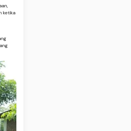
aan,
n ketika
ang
yang