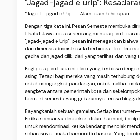
"Jagad-jagad e urip": Kesadar
”Jagad - jagad e Urip." - Alam-alam kehidupan.
Dengan tiga kata ini, Pesan Semesta membuka dir
filsafat Jawa, cara seseorang memulai pembicaraa
"jagad-jagad e Urip", pesan ini menegaskan bahwa ia
dari dimensi administrasi. Ia berbicara dari dimens
gedhe dan jagad cilik, dari yang terlihat dan yang ta
Bagi para pembaca modern yang terbiasa dengan car
asing. Tetapi bagi mereka yang masih terhubung de
untuk mengangkat pandangan, untuk melihat mela
sengketa antara pemerintah kota dan sekelompok 
harmoni semesta yang getarannya terasa hingga ke
Bayangkanlah sebuah gamelan. Setiap instrumen—g
Ketika semuanya dimainkan dalam harmoni, tercipt
untuk mendominasi, ketika kendang menolak mende
seharusnya—maka harmoni itu hancur. Yang tercipt