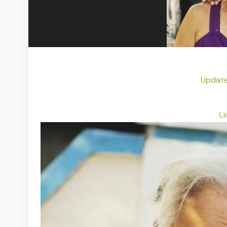
Update 
Li