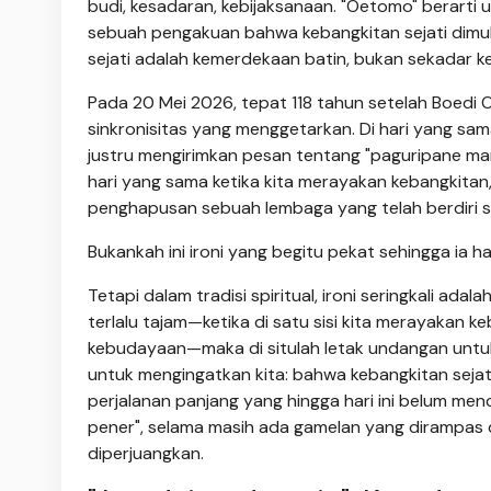
budi, kesadaran, kebijaksanaan. "Oetomo" berarti 
sebuah pengakuan bahwa kebangkitan sejati dimula
sejati adalah kemerdekaan batin, bukan sekadar k
Pada 20 Mei 2026, tepat 118 tahun setelah Boedi 
sinkronisitas yang menggetarkan. Di hari yang sama
justru mengirimkan pesan tentang "paguripane ma
hari yang sama ketika kita merayakan kebangkitan,
penghapusan sebuah lembaga yang telah berdiri se
Bukankah ini ironi yang begitu pekat sehingga ia 
Tetapi dalam tradisi spiritual, ironi seringkali ad
terlalu tajam—ketika di satu sisi kita merayakan k
kebudayaan—maka di situlah letak undangan untu
untuk mengingatkan kita: bahwa kebangkitan sejat
perjalanan panjang yang hingga hari ini belum me
pener", selama masih ada gamelan yang dirampas 
diperjuangkan.