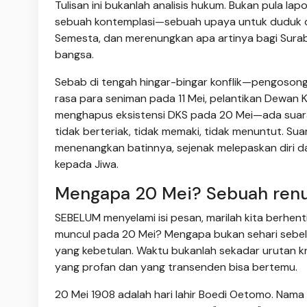
Tulisan ini bukanlah analisis hukum. Bukan pula lap
sebuah kontemplasi—sebuah upaya untuk duduk d
Semesta, dan merenungkan apa artinya bagi Surabay
bangsa.
Sebab di tengah hingar-bingar konflik—pengosong
rasa para seniman pada 11 Mei, pelantikan Dewa
menghapus eksistensi DKS pada 20 Mei—ada suara
tidak berteriak, tidak memaki, tidak menuntut. Su
menenangkan batinnya, sejenak melepaskan diri da
kepada Jiwa.
Mengapa 20 Mei? Sebuah renu
SEBELUM menyelami isi pesan, marilah kita berhen
muncul pada 20 Mei? Mengapa bukan sehari sebelu
yang kebetulan. Waktu bukanlah sekadar urutan kr
yang profan dan yang transenden bisa bertemu.
20 Mei 1908 adalah hari lahir Boedi Oetomo. Nama 