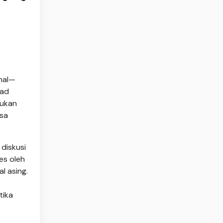
nal—
bad
Bukan
asa
 diskusi
es oleh
l asing.
t
tika