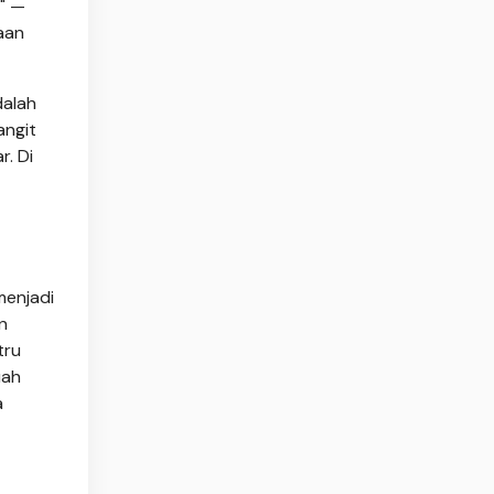
a" —
aan
dalah
angit
. Di
menjadi
n
tru
uah
a