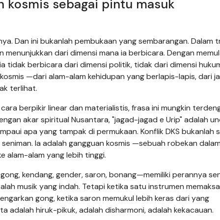
an kosmis sebagai pintu masuk
inya. Dan ini bukanlah pembukaan yang sembarangan. Dalam tr
n menunjukkan dari dimensi mana ia berbicara. Dengan memula
 tidak berbicara dari dimensi politik, tidak dari dimensi hukum
i kosmis —dari alam-alam kehidupan yang berlapis-lapis, dari j
k terlihat.
a berpikir linear dan materialistis, frasa ini mungkin terden
ngan akar spiritual Nusantara, "jagad-jagad e Urip" adalah 
mpaui apa yang tampak di permukaan. Konflik DKS bukanlah 
seniman. Ia adalah gangguan kosmis —sebuah robekan dalam 
 alam-alam yang lebih tinggi.
ong, kendang, gender, saron, bonang—memiliki perannya send
alah musik yang indah. Tetapi ketika satu instrumen memaksak
ngarkan gong, ketika saron memukul lebih keras dari yang
a adalah hiruk-pikuk, adalah disharmoni, adalah kekacauan.