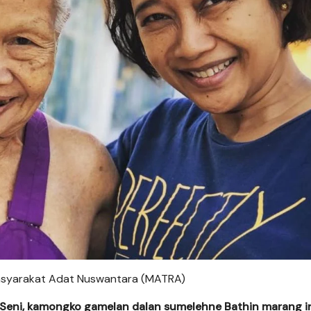
is Masyarakat Adat Nuswantara (MATRA)
Seni, kamongko gamelan dalan sumelehne Bathin marang 