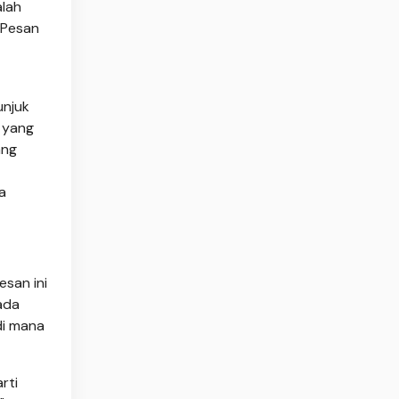
alah
 Pesan
unjuk
 yang
ang
a
esan ini
ada
di mana
rti