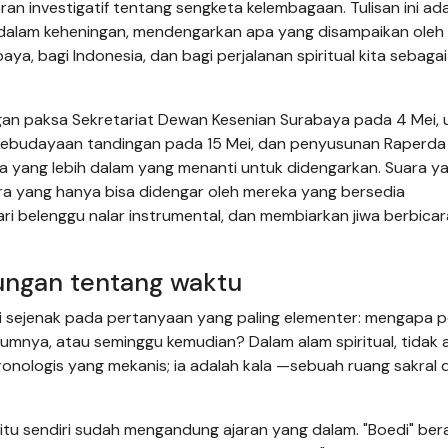
oran investigatif tentang sengketa kelembagaan. Tulisan ini ad
alam keheningan, mendengarkan apa yang disampaikan oleh
a, bagi Indonesia, dan bagi perjalanan spiritual kita sebagai
an paksa Sekretariat Dewan Kesenian Surabaya pada 4 Mei, 
n Kebudayaan tandingan pada 15 Mei, dan penyusunan Raperda
 yang lebih dalam yang menanti untuk didengarkan. Suara y
ara yang hanya bisa didengar oleh mereka yang bersedia
ri belenggu nalar instrumental, dan membiarkan jiwa berbicar
ngan tentang waktu
ti sejenak pada pertanyaan yang paling elementer: mengapa p
mnya, atau seminggu kemudian? Dalam alam spiritual, tidak 
onologis yang mekanis; ia adalah kala —sebuah ruang sakral 
itu sendiri sudah mengandung ajaran yang dalam. "Boedi" bera