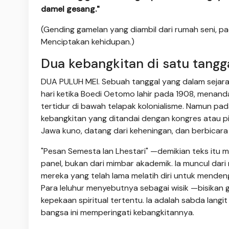
damel gesang."
(Gending gamelan yang diambil dari rumah seni, p
Menciptakan kehidupan.)
Dua kebangkitan di satu tangg
DUA PULUH MEI. Sebuah tanggal yang dalam sejara
hari ketika Boedi Oetomo lahir pada 1908, mena
tertidur di bawah telapak kolonialisme. Namun pad
kebangkitan yang ditandai dengan kongres atau pi
Jawa kuno, datang dari keheningan, dan berbicar
"Pesan Semesta lan Lhestari" —demikian teks itu me
panel, bukan dari mimbar akademik. Ia muncul dari
mereka yang telah lama melatih diri untuk menden
Para leluhur menyebutnya sebagai wisik —bisikan
kepekaan spiritual tertentu. Ia adalah sabda langi
bangsa ini memperingati kebangkitannya.