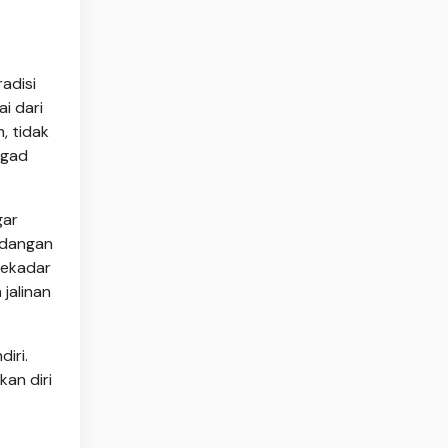
adisi
i dari
, tidak
agad
gar
undangan
sekadar
jalinan
iri.
an diri