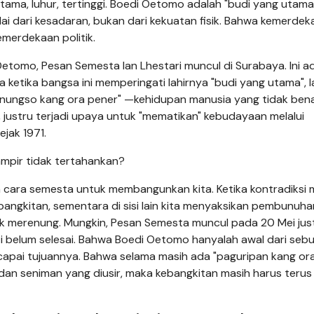
utama, luhur, tertinggi. Boedi Oetomo adalah "budi yang utam
i dari kesadaran, bukan dari kekuatan fisik. Bahwa kemerdek
emerdekaan politik.
Oetomo, Pesan Semesta lan Lhestari muncul di Surabaya. Ini a
 ketika bangsa ini memperingati lahirnya "budi yang utama", l
nungso kang ora pener" —kehidupan manusia yang tidak benar
 justru terjadi upaya untuk "mematikan" kebudayaan melalui
jak 1971.
hampir tidak tertahankan?
alah cara semesta untuk membangunkan kita. Ketika kontradiksi 
ebangkitan, sementara di sisi lain kita menyaksikan pembunuha
k merenung. Mungkin, Pesan Semesta muncul pada 20 Mei jus
i belum selesai. Bahwa Boedi Oetomo hanyalah awal dari seb
ncapai tujuannya. Bahwa selama masih ada "paguripan kang or
dan seniman yang diusir, maka kebangkitan masih harus terus