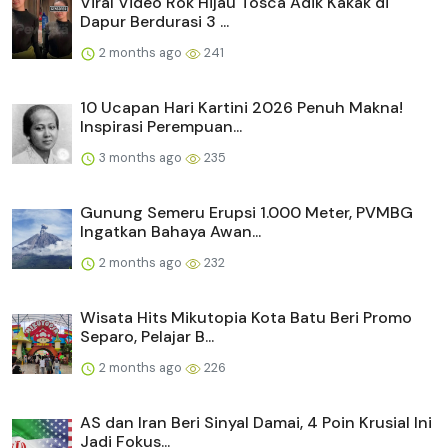
Viral Video Rok Hijau Tosca Adik Kakak di
Dapur Berdurasi 3 ...
2 months ago
241
10 Ucapan Hari Kartini 2026 Penuh Makna!
Inspirasi Perempuan...
3 months ago
235
Gunung Semeru Erupsi 1.000 Meter, PVMBG
Ingatkan Bahaya Awan...
2 months ago
232
Wisata Hits Mikutopia Kota Batu Beri Promo
Separo, Pelajar B...
2 months ago
226
AS dan Iran Beri Sinyal Damai, 4 Poin Krusial Ini
Jadi Fokus...