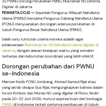
32 PWNU Dorong Perubahan PBNU, Muktamar NU Diminta
Digelar di Jakarta
PEWARTA.CO.ID —
Sejumlah Pengurus Wilayah Nahdlatul
Ulama (PWNU) bersama Pengurus Cabang Nahdlatul Ulama
(PCNU) menyuarakan dorongan adanya perubahan di
tubuh Pengurus Besar Nahdlatul Ulama (PBNU).
Salah satu tuntutan utama mereka adalah agar
pelaksanaan
Muktamar ke-35 Nahdlatul Ulama digelar di
Jakarta
, dengan alasan kesiapan waktu yang semakin
terbatas dan kebutuhan koordinasi yang lebih efektif.
Dorongan perubahan dari PWNU
se-Indonesia
Mantan Katib PCNU Jombang, Ahmad Samsul Rijal atau
yang akrab disapa Gus Rijal, mengungkapkan bahwa dalam
forum Konbes dan Munas NU yang digelar di Ploso, Kediri
pada 20–22 Juni 2026, muncul aspirasi kuat dari berbagai
PWNU
di Indonesia terkait perlunya pembaruan di tubuh