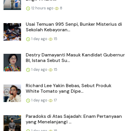
12 hours ago
8
Usai Temuan 995 Senpi, Bunker Misterius di
Sekolah Kebayoran...
1 day ago
15
Destry Damayanti Masuk Kandidat Gubernur
BI, Istana Sebut Su...
1 day ago
15
Richard Lee Yakin Bebas, Sebut Produk
White Tomato yang Dipe...
1 day ago
17
Paradoks di Atas Sajadah: Enam Pertanyaan
yang Menelanjangi ...
1 day ago
15