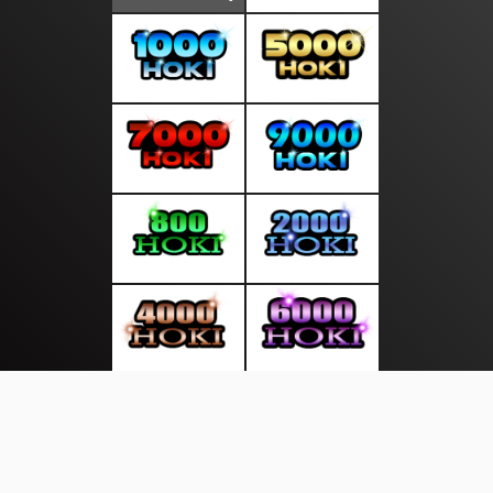
About Us
·
Contact Us
·
Terms & Conditions
·
© selaluberita.com 2026. All rights are reserved