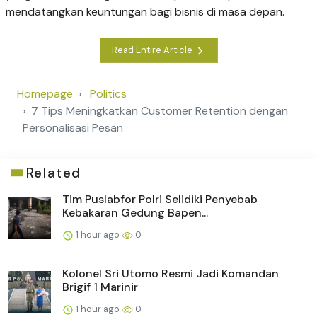
mendatangkan keuntungan bagi bisnis di masa depan.
Read Entire Article
Homepage
Politics
7 Tips Meningkatkan Customer Retention dengan
Personalisasi Pesan
Related
Tim Puslabfor Polri Selidiki Penyebab
Kebakaran Gedung Bapen...
1 hour ago
0
Kolonel Sri Utomo Resmi Jadi Komandan
Brigif 1 Marinir
1 hour ago
0