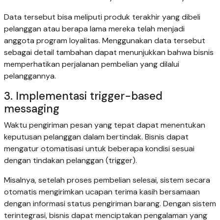
Data tersebut bisa meliputi produk terakhir yang dibeli
pelanggan atau berapa lama mereka telah menjadi
anggota program loyalitas. Menggunakan data tersebut
sebagai detail tambahan dapat menunjukkan bahwa bisnis
memperhatikan perjalanan pembelian yang dilalui
pelanggannya.
3. Implementasi trigger-based
messaging
Waktu pengiriman pesan yang tepat dapat menentukan
keputusan pelanggan dalam bertindak. Bisnis dapat
mengatur otomatisasi untuk beberapa kondisi sesuai
dengan tindakan pelanggan (trigger).
Misalnya, setelah proses pembelian selesai, sistem secara
otomatis mengirimkan ucapan terima kasih bersamaan
dengan informasi status pengiriman barang. Dengan sistem
terintegrasi, bisnis dapat menciptakan pengalaman yang