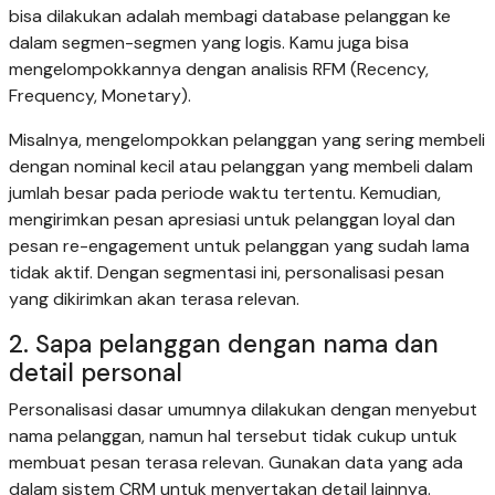
bisa dilakukan adalah membagi database pelanggan ke
dalam segmen-segmen yang logis. Kamu juga bisa
mengelompokkannya dengan analisis RFM (Recency,
Frequency, Monetary).
Misalnya, mengelompokkan pelanggan yang sering membeli
dengan nominal kecil atau pelanggan yang membeli dalam
jumlah besar pada periode waktu tertentu. Kemudian,
mengirimkan pesan apresiasi untuk pelanggan loyal dan
pesan re-engagement untuk pelanggan yang sudah lama
tidak aktif. Dengan segmentasi ini, personalisasi pesan
yang dikirimkan akan terasa relevan.
2. Sapa pelanggan dengan nama dan
detail personal
Personalisasi dasar umumnya dilakukan dengan menyebut
nama pelanggan, namun hal tersebut tidak cukup untuk
membuat pesan terasa relevan. Gunakan data yang ada
dalam sistem CRM untuk menyertakan detail lainnya.