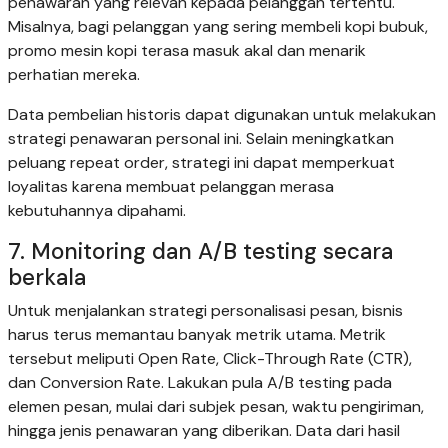
penawaran yang relevan kepada pelanggan tertentu.
Misalnya, bagi pelanggan yang sering membeli kopi bubuk,
promo mesin kopi terasa masuk akal dan menarik
perhatian mereka.
Data pembelian historis dapat digunakan untuk melakukan
strategi penawaran personal ini. Selain meningkatkan
peluang repeat order, strategi ini dapat memperkuat
loyalitas karena membuat pelanggan merasa
kebutuhannya dipahami.
7. Monitoring dan A/B testing secara
berkala
Untuk menjalankan strategi personalisasi pesan, bisnis
harus terus memantau banyak metrik utama. Metrik
tersebut meliputi Open Rate, Click-Through Rate (CTR),
dan Conversion Rate. Lakukan pula A/B testing pada
elemen pesan, mulai dari subjek pesan, waktu pengiriman,
hingga jenis penawaran yang diberikan. Data dari hasil