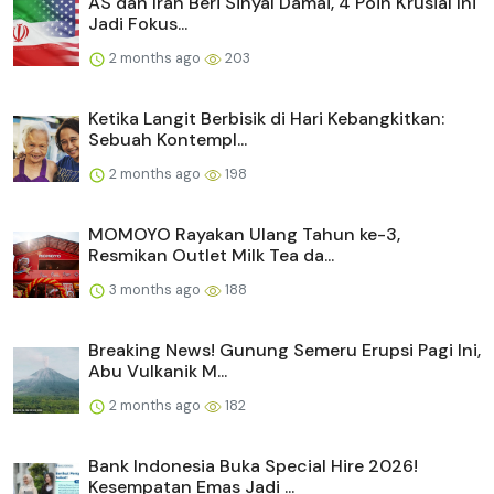
AS dan Iran Beri Sinyal Damai, 4 Poin Krusial Ini
Jadi Fokus...
2 months ago
203
Ketika Langit Berbisik di Hari Kebangkitkan:
Sebuah Kontempl...
2 months ago
198
MOMOYO Rayakan Ulang Tahun ke-3,
Resmikan Outlet Milk Tea da...
3 months ago
188
Breaking News! Gunung Semeru Erupsi Pagi Ini,
Abu Vulkanik M...
2 months ago
182
Bank Indonesia Buka Special Hire 2026!
Kesempatan Emas Jadi ...