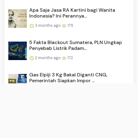
Apa Saja Jasa RA Kartini bagi Wanita
Indonesia? Ini Perannya...
3 months ago
175
5 Fakta Blackout Sumatera, PLN Ungkap
Penyebab Listrik Padam...
2 months ago
172
Gas Elpiji 3 Kg Bakal Diganti CNG,
Pemerintah Siapkan Impor ...
2 months ago
169
Video Nanay TikTok Blunder Viral, Jangan
Coba Klik Link Semb...
3 months ago
165