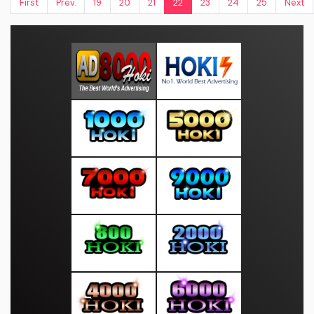
First
Prev.
19
20
21
22
23
24
25
Next