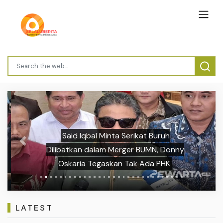
Said Iqbal Minta Serikat Buruh
Previous
Next
Dilibatkan dalam Merger BUMN, Donny
Oskaria Tegaskan Tak Ada PHK
LATEST