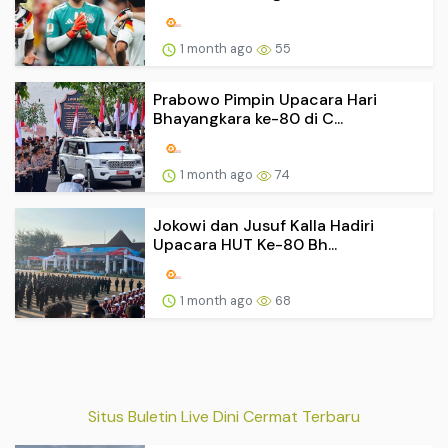
1 month ago
55
Prabowo Pimpin Upacara Hari
Bhayangkara ke-80 di C...
1 month ago
74
Jokowi dan Jusuf Kalla Hadiri
Upacara HUT Ke-80 Bh...
1 month ago
68
Situs Buletin Live Dini Cermat Terbaru