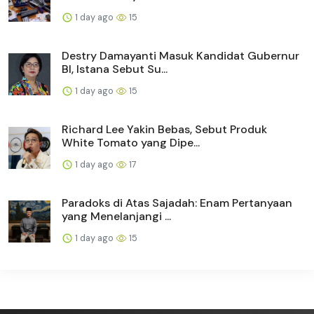
1 day ago
15
Destry Damayanti Masuk Kandidat Gubernur
BI, Istana Sebut Su...
1 day ago
15
Richard Lee Yakin Bebas, Sebut Produk
White Tomato yang Dipe...
1 day ago
17
Paradoks di Atas Sajadah: Enam Pertanyaan
yang Menelanjangi ...
1 day ago
15