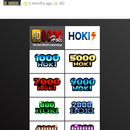
2 months ago
162