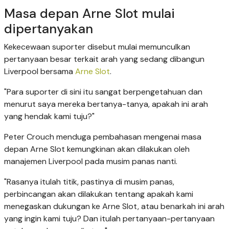
Masa depan Arne Slot mulai
dipertanyakan
Kekecewaan suporter disebut mulai memunculkan
pertanyaan besar terkait arah yang sedang dibangun
Liverpool bersama
Arne Slot
.
"Para suporter di sini itu sangat berpengetahuan dan
menurut saya mereka bertanya-tanya, apakah ini arah
yang hendak kami tuju?"
Peter Crouch menduga pembahasan mengenai masa
depan Arne Slot kemungkinan akan dilakukan oleh
manajemen Liverpool pada musim panas nanti.
"Rasanya itulah titik, pastinya di musim panas,
perbincangan akan dilakukan tentang apakah kami
menegaskan dukungan ke Arne Slot, atau benarkah ini arah
yang ingin kami tuju? Dan itulah pertanyaan-pertanyaan