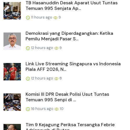
TB Hasanuddin Desak Aparat Usut Tuntas
Temuan 995 Senjata Ap...
11 hours ago
9
Demokrasi yang Diperdagangkan: Ketika
Pemilu Menjadi Pasar S...
12 hours ago
9
Link Live Streaming Singapura vs Indonesia
Piala AFF 2026, N...
12 hours ago
8
Komisi III DPR Desak Polisi Usut Tuntas
Temuan 995 Senpi di ...
16 hours ago
10
Tim 9 Kejagung Periksa Tersangka Febrie