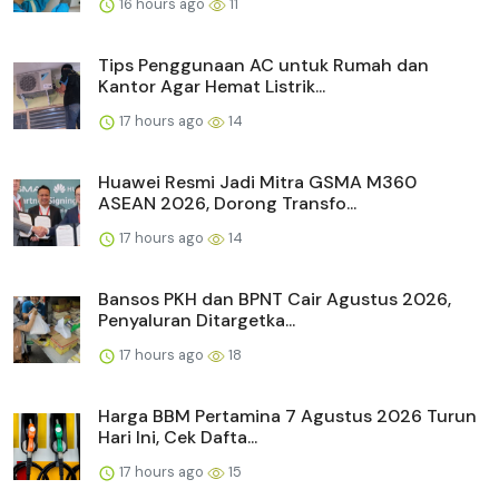
16 hours ago
11
Tips Penggunaan AC untuk Rumah dan
Kantor Agar Hemat Listrik...
17 hours ago
14
Huawei Resmi Jadi Mitra GSMA M360
ASEAN 2026, Dorong Transfo...
17 hours ago
14
Bansos PKH dan BPNT Cair Agustus 2026,
Penyaluran Ditargetka...
17 hours ago
18
Harga BBM Pertamina 7 Agustus 2026 Turun
Hari Ini, Cek Dafta...
17 hours ago
15