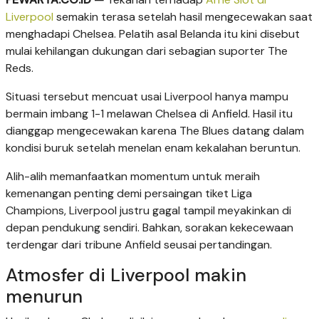
Liverpool
semakin terasa setelah hasil mengecewakan saat
menghadapi Chelsea. Pelatih asal Belanda itu kini disebut
mulai kehilangan dukungan dari sebagian suporter The
Reds.
Situasi tersebut mencuat usai Liverpool hanya mampu
bermain imbang 1-1 melawan Chelsea di Anfield. Hasil itu
dianggap mengecewakan karena The Blues datang dalam
kondisi buruk setelah menelan enam kekalahan beruntun.
Alih-alih memanfaatkan momentum untuk meraih
kemenangan penting demi persaingan tiket Liga
Champions, Liverpool justru gagal tampil meyakinkan di
depan pendukung sendiri. Bahkan, sorakan kekecewaan
terdengar dari tribune Anfield seusai pertandingan.
Atmosfer di Liverpool makin
menurun