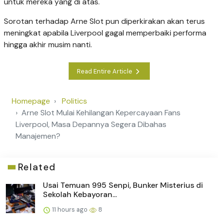
untuk mereka yang di atas."
Sorotan terhadap Arne Slot pun diperkirakan akan terus
meningkat apabila Liverpool gagal memperbaiki performa
hingga akhir musim nanti.
Read Entire Article
Homepage
Politics
Arne Slot Mulai Kehilangan Kepercayaan Fans
Liverpool, Masa Depannya Segera Dibahas
Manajemen?
Related
Usai Temuan 995 Senpi, Bunker Misterius di
Sekolah Kebayoran...
11 hours ago
8