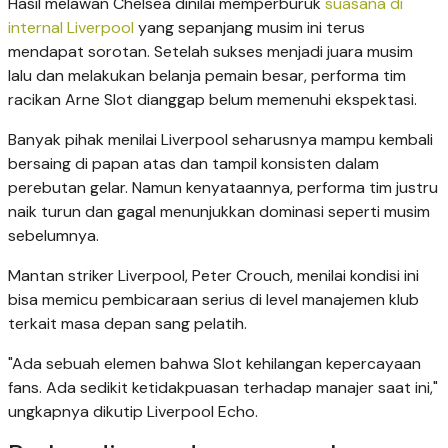
Hasil melawan Chelsea dinilai memperburuk
suasana di
internal Liverpool
yang sepanjang musim ini terus
mendapat sorotan. Setelah sukses menjadi juara musim
lalu dan melakukan belanja pemain besar, performa tim
racikan Arne Slot dianggap belum memenuhi ekspektasi.
Banyak pihak menilai Liverpool seharusnya mampu kembali
bersaing di papan atas dan tampil konsisten dalam
perebutan gelar. Namun kenyataannya, performa tim justru
naik turun dan gagal menunjukkan dominasi seperti musim
sebelumnya.
Mantan striker Liverpool, Peter Crouch, menilai kondisi ini
bisa memicu pembicaraan serius di level manajemen klub
terkait masa depan sang pelatih.
"Ada sebuah elemen bahwa Slot kehilangan kepercayaan
fans. Ada sedikit ketidakpuasan terhadap manajer saat ini,"
ungkapnya dikutip Liverpool Echo.