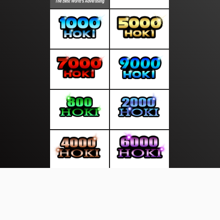
About Us
·
Contact Us
·
Terms & Conditions
·