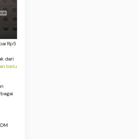
pai Rp5
k dari
an batu
an
rbagai
ESDM