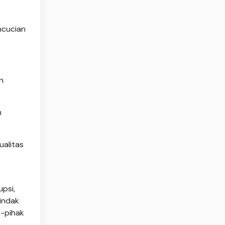
ncucian
n
m
ualitas
psi,
indak
k-pihak