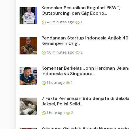
Kemnaker Sesuaikan Regulasi PKWT,
Outsourcing, dan Gig Econo...
43 minutes ago
1
Pendanaan Startup Indonesia Anjlok 49 
Kemenperin Ung...
58 minutes ago
2
Komentar Berkelas John Herdman Jelan
Indonesia vs Singapura...
1 hour ago
1
7 Fakta Penemuan 995 Senjata di Sekol
Jaksel, Polisi Selid...
1 hour ago
2
Kejagung Geledah Rumah Nurman Herin