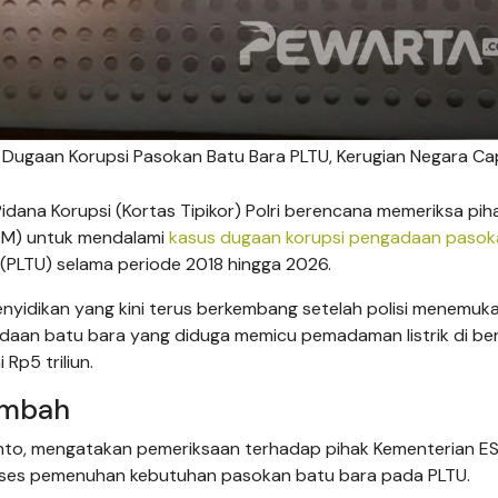
s Dugaan Korupsi Pasokan Batu Bara PLTU, Kerugian Negara Ca
ana Korupsi (Kortas Tipikor) Polri berencana memeriksa piha
DM) untuk mendalami
kasus dugaan korupsi pengadaan pasok
 (PLTU) selama periode 2018 hingga 2026.
enyidikan yang kini terus berkembang setelah polisi menemuk
adaan batu bara yang diduga memicu pemadaman listrik di be
Rp5 triliun.
ambah
aryanto, mengatakan pemeriksaan terhadap pihak Kementerian 
oses pemenuhan kebutuhan pasokan batu bara pada PLTU.