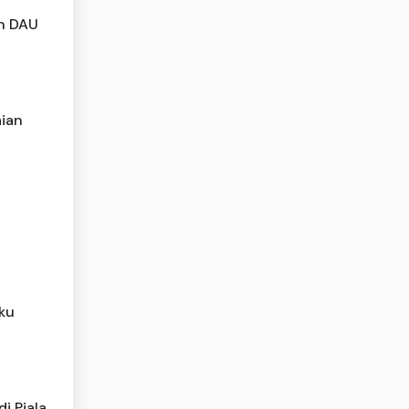
n DAU
ian
aku
i Piala