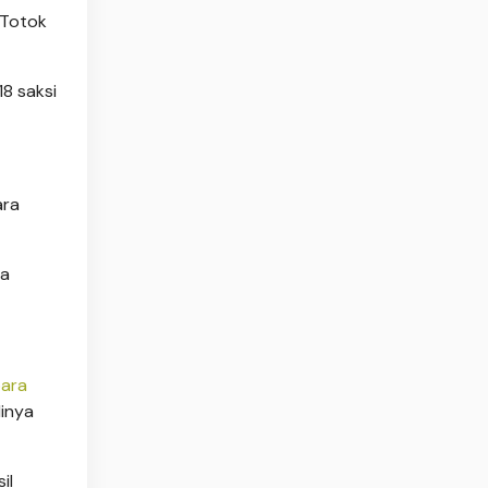
 Totok
18 saksi
ara
ta
bara
inya
il