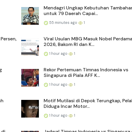
Mendagri Ungkap Kebutuhan Tambaha
untuk 79 Daerah Capai...
55 minutes ago
1
Persen,
Viral Usulan MBG Masuk Nobel Perdama
2026, Bakom RI dan K...
1 hour ago
1
g
Rekor Pertemuan Timnas Indonesia vs
Singapura di Piala AFF K...
1 hour ago
1
ah
Motif Mutilasi di Depok Terungkap, Pel
Diduga Incar Motor...
1 hour ago
1
 di
Jadwal Timnas Indonesia vs Singapura d