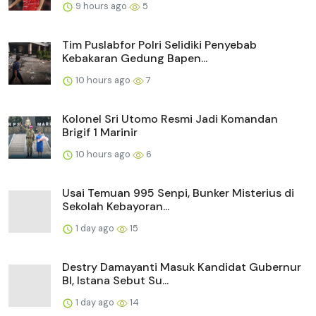
9 hours ago
5
Tim Puslabfor Polri Selidiki Penyebab
Kebakaran Gedung Bapen...
10 hours ago
7
Kolonel Sri Utomo Resmi Jadi Komandan
Brigif 1 Marinir
10 hours ago
6
Usai Temuan 995 Senpi, Bunker Misterius di
Sekolah Kebayoran...
1 day ago
15
Destry Damayanti Masuk Kandidat Gubernur
BI, Istana Sebut Su...
1 day ago
14