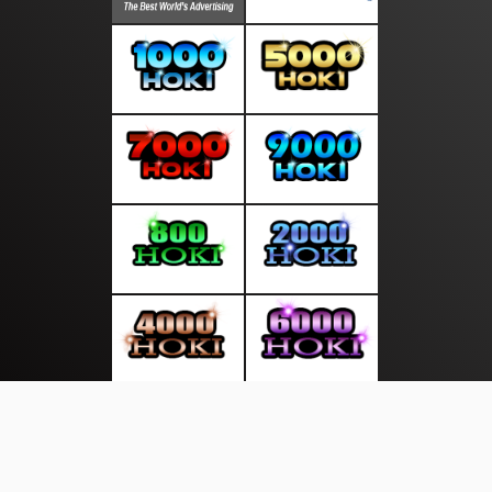
About Us
·
Contact Us
·
Terms & Conditions
·