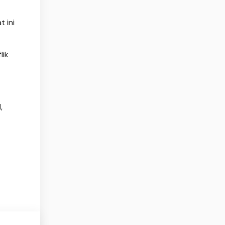
 ini
lik
,