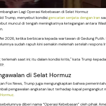
timbangkan Lagi Operasi Kebebasan di Selat Hormuz
ald Trump, menyebut kondisi
gencatan senjata dengan Iran
saa
ersebut muncul di tengah meningkatnya ketegangan antara Was
n.
Mei 2026, ketika berbicara kepada wartawan di Gedung Putih. 
elumnya sudah rapuh kini semakin melemah setelah respons I
erlemah saat ini; itu dalam kondisi kritis," kata Trump kepada
FP.
gawalan di Selat Hormuz
gan Fox News, Trump juga mengungkapkan bahwa pemerinta
bali pengawalan angkatan laut terhadap kapal pengangkut 
t Hormuz
.
g sebelumnya diberi nama “Operasi Kebebasan” oleh pihak Ame