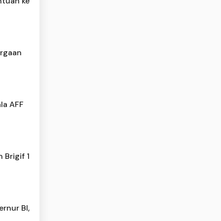
ntuan ke
argaan
ala AFF
Brigif 1
rnur BI,