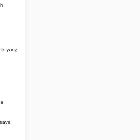
ah
lik yang
ya
 saya