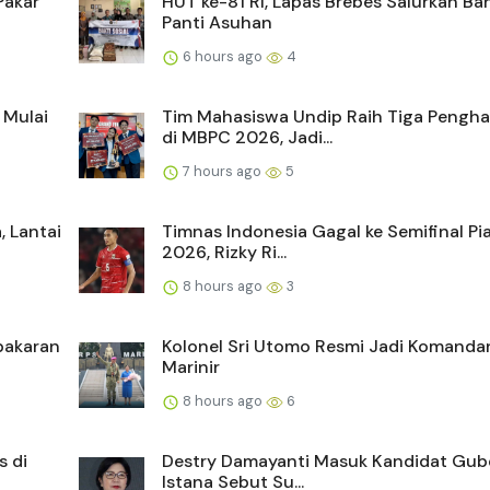
Pakar
HUT ke-81 RI, Lapas Brebes Salurkan Ba
Panti Asuhan
6 hours ago
4
 Mulai
Tim Mahasiswa Undip Raih Tiga Pengh
di MBPC 2026, Jadi...
7 hours ago
5
 Lantai
Timnas Indonesia Gagal ke Semifinal Pi
2026, Rizky Ri...
8 hours ago
3
ebakaran
Kolonel Sri Utomo Resmi Jadi Komandan 
Marinir
8 hours ago
6
s di
Destry Damayanti Masuk Kandidat Gube
Istana Sebut Su...