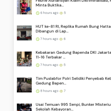
Febrie Adriansyah Klaim Dikriminalisasi, 
Minta Buktika...
6 hours ago
5
HUT ke-81 RI, Replika Rumah Bung Hatta
Dibangun di Lap...
7 hours ago
6
Kebakaran Gedung Bapenda DKI Jakarta,
11-16 Terbakar ...
7 hours ago
5
Tim Puslabfor Polri Selidiki Penyebab K
Gedung Bapen...
8 hours ago
7
Usai Temuan 995 Senpi, Bunker Misteriu
Sekolah Kebayoran...