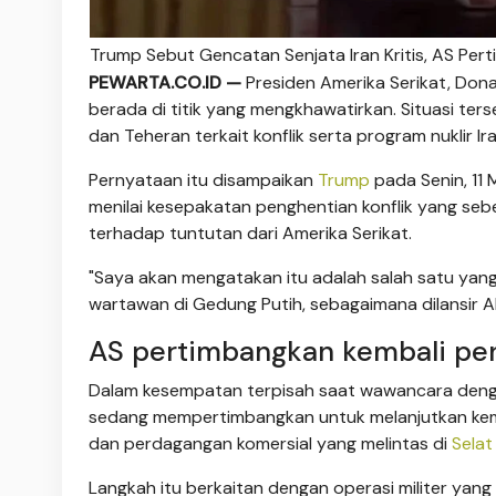
Trump Sebut Gencatan Senjata Iran Kritis, AS Per
PEWARTA.CO.ID —
Presiden Amerika Serikat, Don
berada di titik yang mengkhawatirkan. Situasi t
dan Teheran terkait konflik serta program nuklir Ira
Pernyataan itu disampaikan
Trump
pada Senin, 11 
menilai kesepakatan penghentian konflik yang seb
terhadap tuntutan dari Amerika Serikat.
"Saya akan mengatakan itu adalah salah satu yang t
wartawan di Gedung Putih, sebagaimana dilansir A
AS pertimbangkan kembali pen
Dalam kesempatan terpisah saat wawancara den
sedang mempertimbangkan untuk melanjutkan kem
dan perdagangan komersial yang melintas di
Sela
Langkah itu berkaitan dengan operasi militer yan