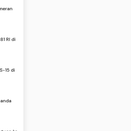
emeran
1 RI di
S-15 di
Banda