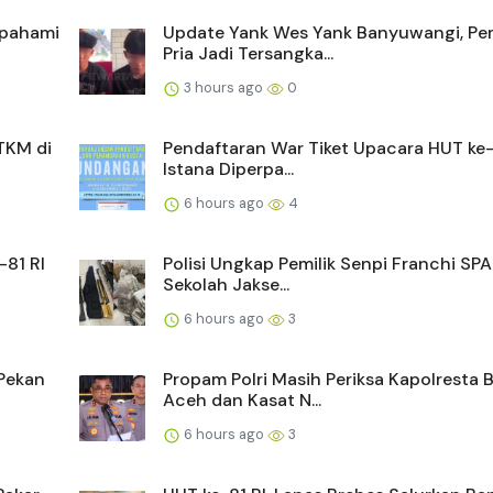
Dipahami
Update Yank Wes Yank Banyuwangi, P
Pria Jadi Tersangka...
3 hours ago
0
TKM di
Pendaftaran War Tiket Upacara HUT ke-8
Istana Diperpa...
6 hours ago
4
81 RI
Polisi Ungkap Pemilik Senpi Franchi SPA
Sekolah Jakse...
6 hours ago
3
 Pekan
Propam Polri Masih Periksa Kapolresta 
Aceh dan Kasat N...
6 hours ago
3