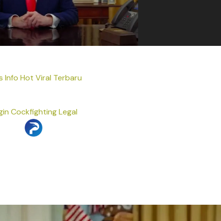
s Info Hot Viral Terbaru
gin Cockfighting Legal