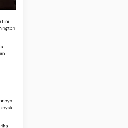
t ini
hington
Ia
ran
hannya
minyak
rika