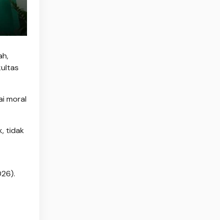
ah,
ultas
ai moral
, tidak
026).