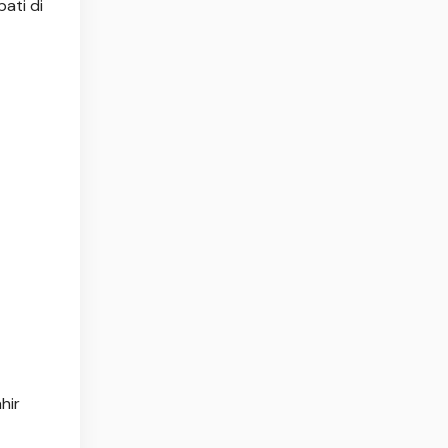
ati di
hir