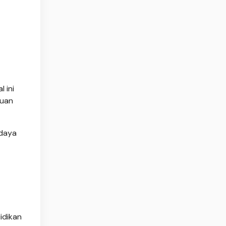
 ini
ruan
udaya
idikan