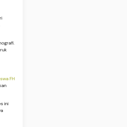
ri
,
ografi.
uruk
iswa FH
ikan
s ini
wa