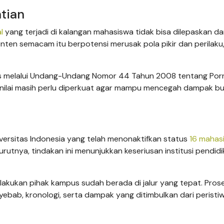
tian
l
yang terjadi di kalangan mahasiswa tidak bisa dilepaskan da
konten semacam itu berpotensi merusak pola pikir dan perilaku
jelas melalui Undang-Undang Nomor 44 Tahun 2008 tentang Porn
nilai masih perlu diperkuat agar mampu mencegah dampak b
niversitas Indonesia yang telah menonaktifkan status
16 mahas
rutnya, tindakan ini menunjukkan keseriusan institusi pendid
 dilakukan pihak kampus sudah berada di jalur yang tepat. Prose
yebab, kronologi, serta dampak yang ditimbulkan dari peristi