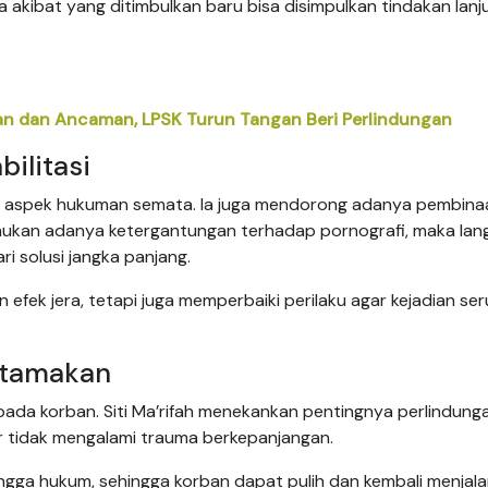
ta akibat yang ditimbulkan baru bisa disimpulkan tindakan lanj
an dan Ancaman, LPSK Turun Tangan Beri Perlindungan
ilitasi
roti aspek hukuman semata. Ia juga mendorong adanya pembina
emukan adanya ketergantungan terhadap pornografi, maka lan
ari solusi jangka panjang.
efek jera, tetapi juga memperbaiki perilaku agar kejadian se
utamakan
n kepada korban. Siti Ma’rifah menekankan pentingnya perlindun
r tidak mengalami trauma berkepanjangan.
ingga hukum, sehingga korban dapat pulih dan kembali menjala