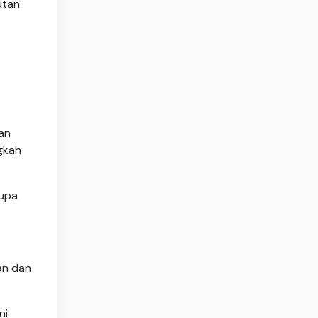
utan
an
gkah
rupa
gan dan
ni