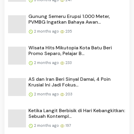
Ketika Langit Berbisik di Hari Kebangkitkan:
Sebuah Kontempl...
2 months ago
197
MOMOYO Rayakan Ulang Tahun ke-3,
Resmikan Outlet Milk Tea da...
3 months ago
187
Breaking News! Gunung Semeru Erupsi
Pagi Ini, Abu Vulkanik M...
2 months ago
182
Bank Indonesia Buka Special Hire 2026!
Kesempatan Emas Jadi ...
3 months ago
182
BMKG Prediksi El Nino Mulai Pertengahan
2026, Waspadai Risik...