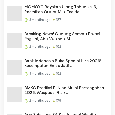
2 months ago
178
Apa Saja Jasa RA Kartini bagi Wanita
Indonesia? Ini Perannya...
3 months ago
177
5 Fakta Blackout Sumatera, PLN Ungkap
Penyebab Listrik Padam...
2 months ago
173
Gas Elpiji 3 Kg Bakal Diganti CNG,
Pemerintah Siapkan Impor ...
2 months ago
169
Video Nanay TikTok Blunder Viral, Jangan
Coba Klik Link Semb...
3 months ago
166