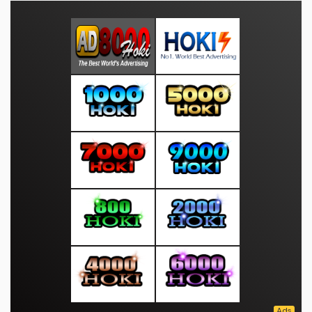
Trending
Popular
Video Yank Uwes Yank Durasi Panjang dan
Lengkap Ancam Keaman...
5 days ago
909
Full Version Video Yank Wes Yank Kian
Masif Beredar di Medso...