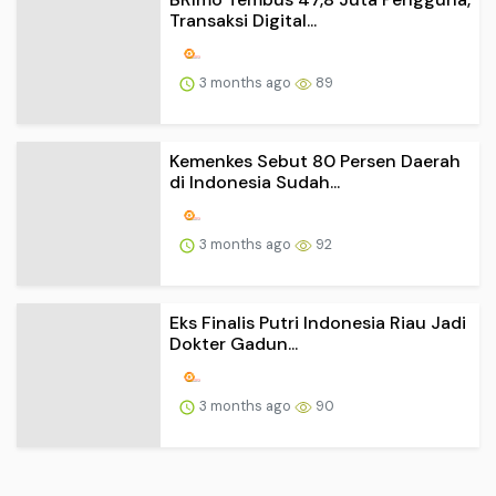
Dokter Gadun...
3 months ago
90
Situs Kabar Dini Cermat Online
BPOM Terbitkan Aturan Baru,
Penjualan Obat Ilegal ...
3 months ago
82
Kasus Dokter Internship Meninggal,
MGBKI Sebut Jad...
3 months ago
84