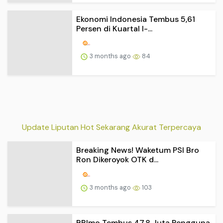
Update Liputan Hot Sekarang Akurat Terpercaya
Breaking News! Waketum PSI Bro
Ron Dikeroyok OTK d...
3 months ago
103
BRImo Tembus 47,8 Juta Pengguna,
Transaksi Digital...
3 months ago
89
Kemenkes Sebut 80 Persen Daerah
di Indonesia Sudah...
3 months ago
92
Eks Finalis Putri Indonesia Riau Jadi