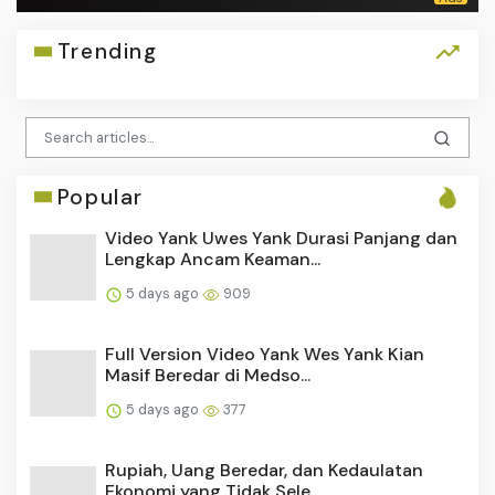
5 days ago
377
Rupiah, Uang Beredar, dan Kedaulatan
Ekonomi yang Tidak Sele...
2 months ago
310
Pemulangan 9 WNI Global Sumud Flotilla
di Bandara Soetta Dik...
2 months ago
302
Harga TBS Anjlok Usai Wacana Ekspor
Sawit Lewat Danantara, P...
2 months ago
257
Viral Video Rok Hijau Tosca Adik Kakak di
Dapur Berdurasi 3 ...
2 months ago
246