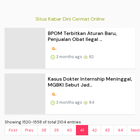
Showing 1520-1558 of total 2104 entries.
First
Prev.
38
39
40
41
42
43
44
Next