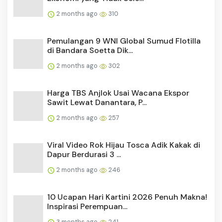
10 Ucapan Hari Kartini 2026 Penuh Makna!
Inspirasi Perempuan...
3 months ago
241
Gunung Semeru Erupsi 1.000 Meter,
PVMBG Ingatkan Bahaya Awan...
2 months ago
235
Wisata Hits Mikutopia Kota Batu Beri
Promo Separo, Pelajar B...
2 months ago
233
AS dan Iran Beri Sinyal Damai, 4 Poin
Krusial Ini Jadi Fokus...
2 months ago
203