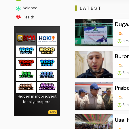
LATEST
Science
Health
Dugaa
3 m
Buron
3 m
Prab
Hidden in mobile, Best
for skyscrapers.
3 m
Usai 