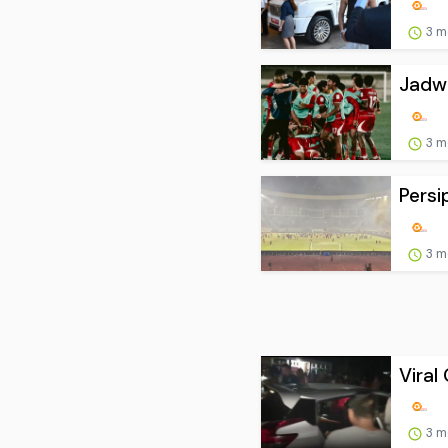
Jadwa
3 m
Persi
3 m
Viral
3 m