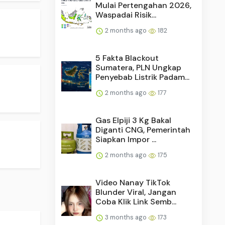
Mulai Pertengahan 2026,
Waspadai Risik...
2 months ago
182
5 Fakta Blackout
Sumatera, PLN Ungkap
Penyebab Listrik Padam...
2 months ago
177
Gas Elpiji 3 Kg Bakal
Diganti CNG, Pemerintah
Siapkan Impor ...
2 months ago
175
Video Nanay TikTok
Blunder Viral, Jangan
Coba Klik Link Semb...
3 months ago
173