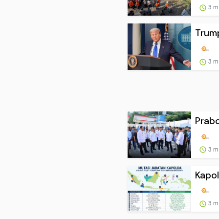
Trump
3 m
Prabo
3 m
Kapol
3 m
BMKG 