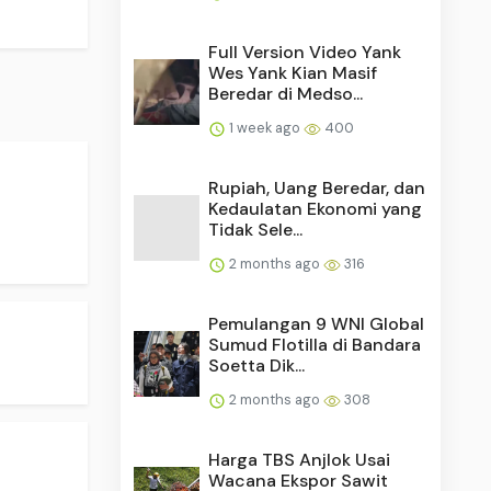
Full Version Video Yank
Wes Yank Kian Masif
Beredar di Medso...
1 week ago
400
Rupiah, Uang Beredar, dan
Kedaulatan Ekonomi yang
Tidak Sele...
2 months ago
316
Pemulangan 9 WNI Global
Sumud Flotilla di Bandara
Soetta Dik...
2 months ago
308
Harga TBS Anjlok Usai
Wacana Ekspor Sawit