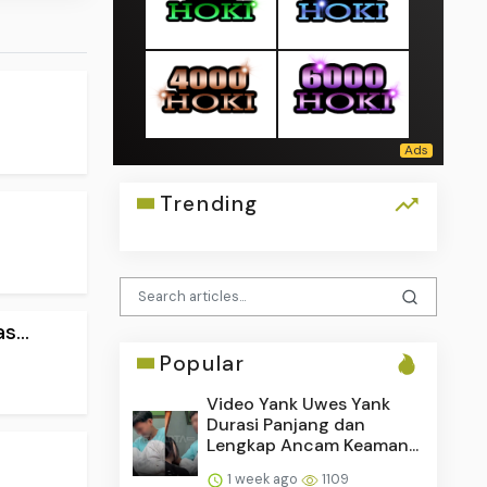
Trending
...
Popular
Video Yank Uwes Yank
Durasi Panjang dan
Lengkap Ancam Keaman...
1 week ago
1109