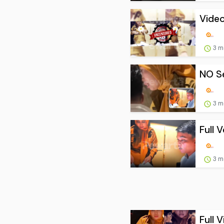
Video
3 m
NO Se
3 m
Full 
3 m
Full 