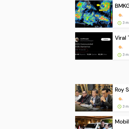
3 m
Viral
3 m
Roy S
3 m
Mobil
3 m