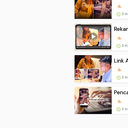
3 m
Rekam
3 m
Link 
3 m
Penca
3 m