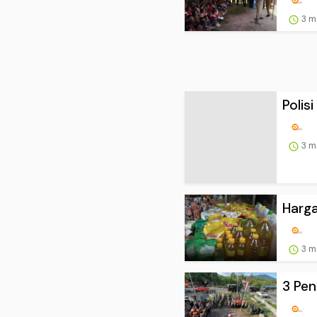
3 m
Polis
3 m
Harga
3 m
3 Pen
3 m