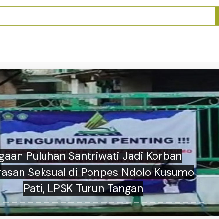
Pelecehan Santri, Syekh Ahmad Al Misry
Masuk Proses Red Notice Interpol