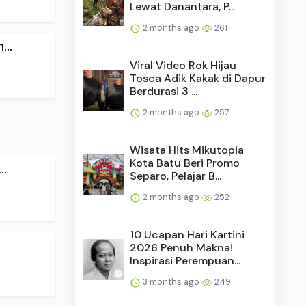
Lewat Danantara, P...
..
2 months ago
261
Viral Video Rok Hijau
Tosca Adik Kakak di Dapur
Berdurasi 3 ...
2 months ago
257
..
Wisata Hits Mikutopia
Kota Batu Beri Promo
Separo, Pelajar B...
2 months ago
252
10 Ucapan Hari Kartini
2026 Penuh Makna!
Inspirasi Perempuan...
3 months ago
249