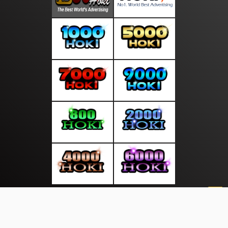
About Us
·
Contact Us
·
Terms & Conditions
·