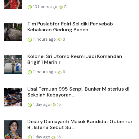
10 hours ago
5
Tim Puslabfor Polri Selidiki Penyebab
Kebakaran Gedung Bapen...
11 hours ago
8
Kolonel Sri Utomo Resmi Jadi Komandan
Brigif 1 Marinir
11 hours ago
6
Usai Temuan 995 Senpi, Bunker Misterius di
Sekolah Kebayoran...
1 day ago
15
Destry Damayanti Masuk Kandidat Gubernur
BI, Istana Sebut Su...
1 day ago
15