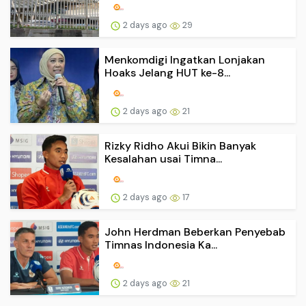
2 days ago
29
Menkomdigi Ingatkan Lonjakan
Hoaks Jelang HUT ke-8...
2 days ago
21
Rizky Ridho Akui Bikin Banyak
Kesalahan usai Timna...
2 days ago
17
John Herdman Beberkan Penyebab
Timnas Indonesia Ka...
2 days ago
21