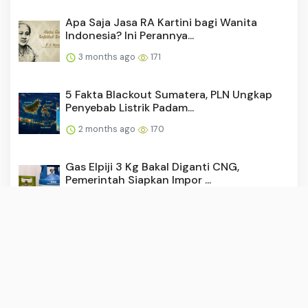
Apa Saja Jasa RA Kartini bagi Wanita
Indonesia? Ini Perannya...
3 months ago
171
5 Fakta Blackout Sumatera, PLN Ungkap
Penyebab Listrik Padam...
2 months ago
170
Gas Elpiji 3 Kg Bakal Diganti CNG,
Pemerintah Siapkan Impor ...
2 months ago
166
Video Nanay TikTok Blunder Viral, Jangan
Coba Klik Link Semb...
3 months ago
162