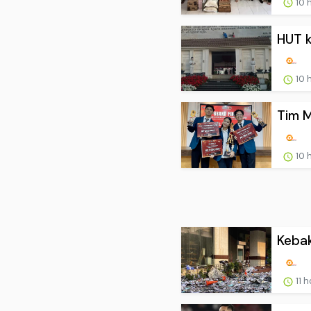
10 
HUT k
10 
Tim M
10 
Kebak
11 