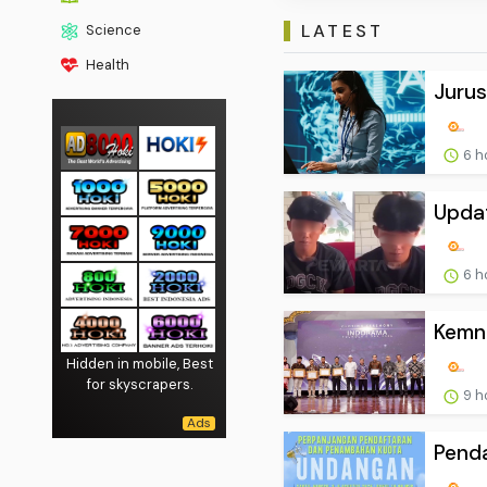
LATEST
Science
Health
Jurusa
6 h
Updat
6 h
Kemna
Hidden in mobile, Best
for skyscrapers.
9 h
Penda