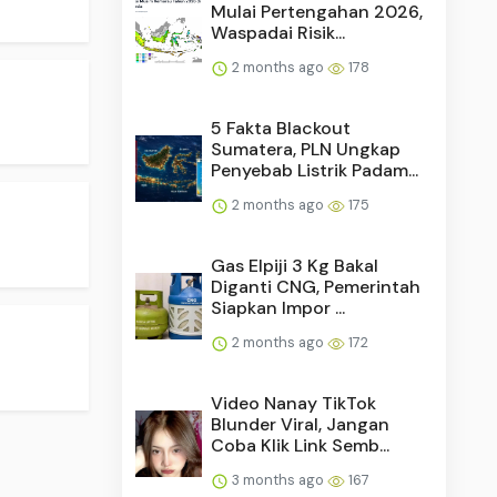
Mulai Pertengahan 2026,
Waspadai Risik...
2 months ago
178
5 Fakta Blackout
Sumatera, PLN Ungkap
Penyebab Listrik Padam...
2 months ago
175
Gas Elpiji 3 Kg Bakal
Diganti CNG, Pemerintah
Siapkan Impor ...
2 months ago
172
Video Nanay TikTok
Blunder Viral, Jangan
Coba Klik Link Semb...
3 months ago
167