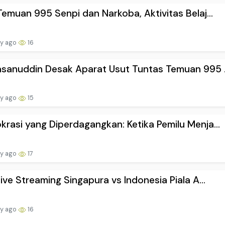
Temuan 995 Senpi dan Narkoba, Aktivitas Belaj...
ay ago
16
sanuddin Desak Aparat Usut Tuntas Temuan 995 .
ay ago
15
rasi yang Diperdagangkan: Ketika Pemilu Menja...
ay ago
17
Live Streaming Singapura vs Indonesia Piala A...
ay ago
16