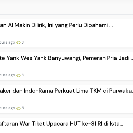
n AI Makin Dilirik, Ini yang Perlu Dipahami ...
ours ago
3
e Yank Wes Yank Banyuwangi, Pemeran Pria Jadi..
ours ago
3
ker dan Indo-Rama Perkuat Lima TKM di Purwaka..
ours ago
5
ftaran War Tiket Upacara HUT ke-81 RI di Ista...