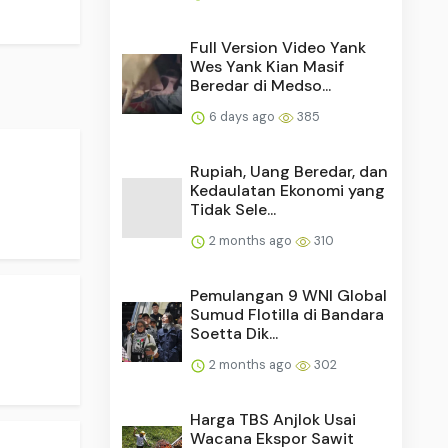
Full Version Video Yank
Wes Yank Kian Masif
Beredar di Medso...
6 days ago
385
Rupiah, Uang Beredar, dan
Kedaulatan Ekonomi yang
Tidak Sele...
2 months ago
310
Pemulangan 9 WNI Global
Sumud Flotilla di Bandara
Soetta Dik...
2 months ago
302
Harga TBS Anjlok Usai
Wacana Ekspor Sawit