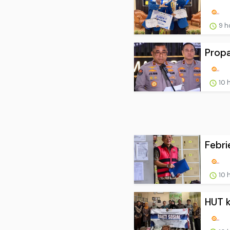
9 h
Propa
10 
Febri
10 
HUT k