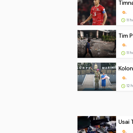
Timna
11 
Tim P
11 
Kolon
12 
Usai 