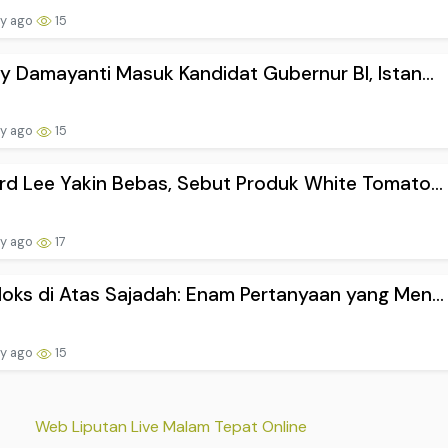
ay ago
15
y Damayanti Masuk Kandidat Gubernur BI, Istan...
ay ago
15
rd Lee Yakin Bebas, Sebut Produk White Tomato...
ay ago
17
oks di Atas Sajadah: Enam Pertanyaan yang Men...
ay ago
15
Web Liputan Live Malam Tepat Online