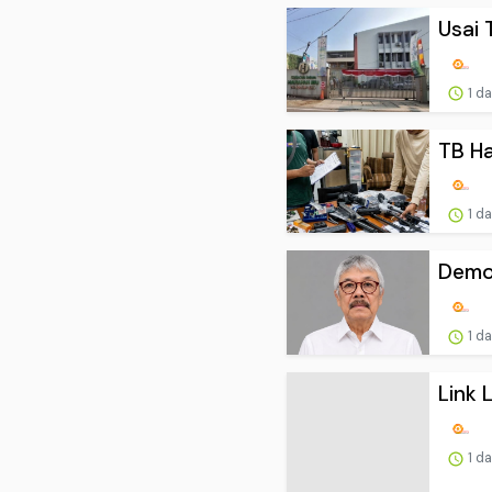
Usai 
1 d
TB Ha
1 d
Demok
1 d
Link 
1 d