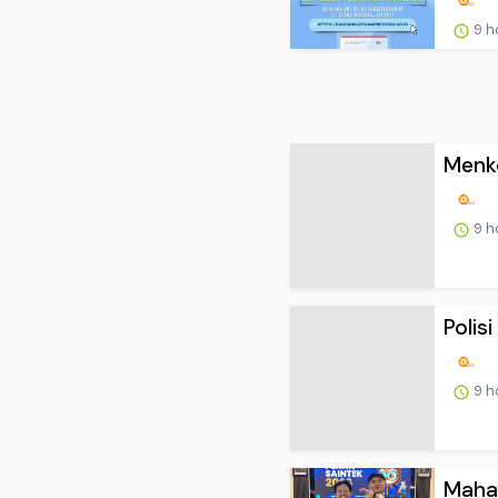
9 h
Menko
9 h
Polis
9 h
Mahas