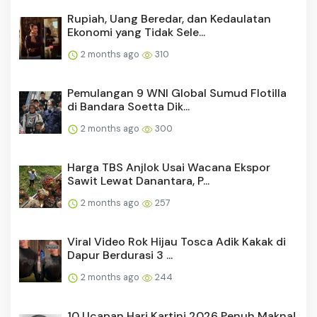
Rupiah, Uang Beredar, dan Kedaulatan
Ekonomi yang Tidak Sele...
2 months ago
310
Pemulangan 9 WNI Global Sumud Flotilla
di Bandara Soetta Dik...
2 months ago
300
Harga TBS Anjlok Usai Wacana Ekspor
Sawit Lewat Danantara, P...
2 months ago
257
Viral Video Rok Hijau Tosca Adik Kakak di
Dapur Berdurasi 3 ...
2 months ago
244
10 Ucapan Hari Kartini 2026 Penuh Makna!