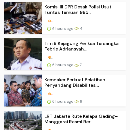
Komisi III DPR Desak Polisi Usut
Tuntas Temuan 995...
6 hours ago
4
Tim 9 Kejagung Periksa Tersangka
Febrie Adriansyah...
6 hours ago
7
Kemnaker Perkuat Pelatihan
Penyandang Disabilitas,...
6 hours ago
6
LRT Jakarta Rute Kelapa Gading–
Manggarai Resmi Ber...