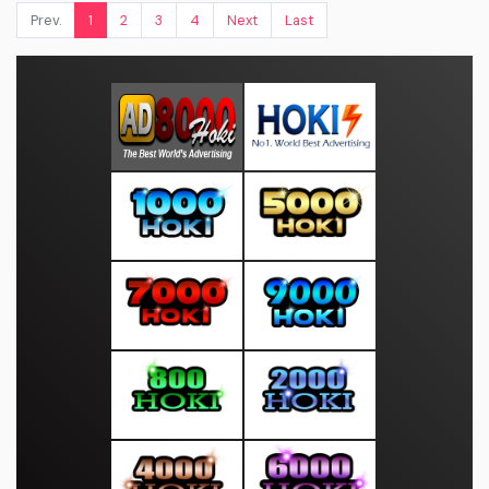
Prev.
1
2
3
4
Next
Last