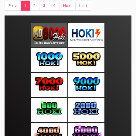
Prev.
1
2
3
4
Next
Last