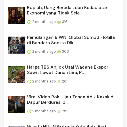
Rupiah, Uang Beredar, dan Kedaulatan
Ekonomi yang Tidak Sele...
2 months ago
316
Pemulangan 9 WNI Global Sumud Flotilla
di Bandara Soetta Dik...
2 months ago
308
Harga TBS Anjlok Usai Wacana Ekspor
Sawit Lewat Danantara, P...
2 months ago
261
Viral Video Rok Hijau Tosca Adik Kakak di
Dapur Berdurasi 3 ...
2 months ago
258
Wisata Hits Mikutopia Kota Batu Beri