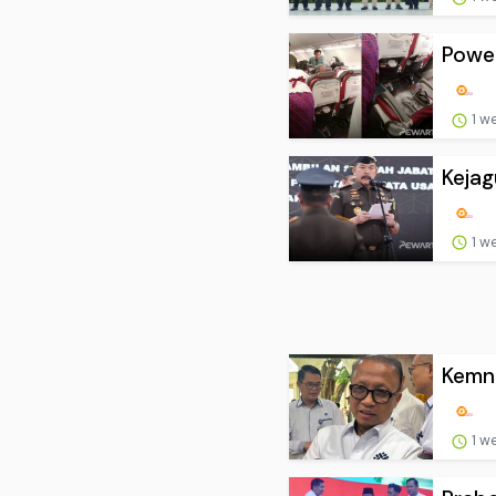
Power
1 w
Kejag
1 w
Kemna
1 w