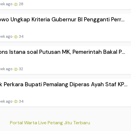
eek ago
28
wo Ungkap Kriteria Gubernur BI Pengganti Perr...
eek ago
34
ns Istana soal Putusan MK, Pemerintah Bakal P...
eek ago
32
 Perkara Bupati Pemalang Diperas Ayah Staf KP...
eek ago
34
Portal Warta Live Petang Jitu Terbaru