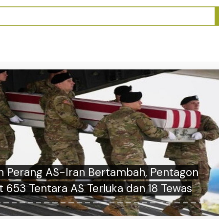
owo Akan Anugerahkan Tanda Jasa dan
atan ke Sejumlah Tokoh Saat HUT ke-81
RI