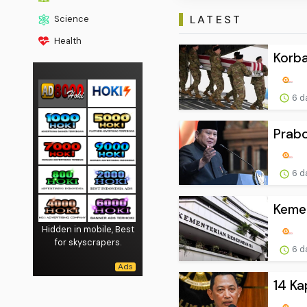
LATEST
Science
Health
Korba
6 d
Prab
6 d
Kemen
Hidden in mobile, Best
for skyscrapers.
6 d
14 Ka