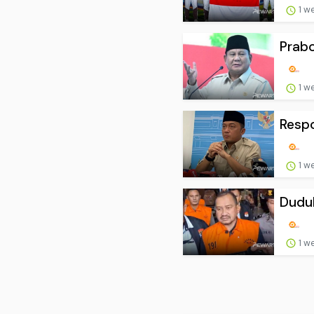
1 w
Prabo
1 w
Respo
1 w
Duduk
1 w