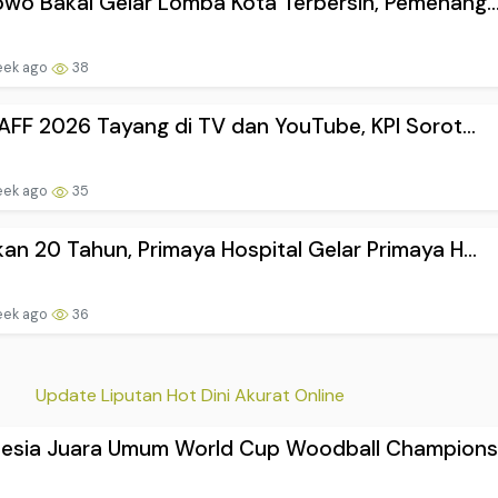
wo Bakal Gelar Lomba Kota Terbersih, Pemenang..
eek ago
38
 AFF 2026 Tayang di TV dan YouTube, KPI Sorot...
eek ago
35
an 20 Tahun, Primaya Hospital Gelar Primaya H...
eek ago
36
Update Liputan Hot Dini Akurat Online
nesia Juara Umum World Cup Woodball Championsh