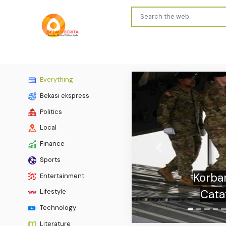
Everything
Bekasi ekspress
Politics
Local
Finance
Previous
Prab
Sports
Kehorm
Entertainment
Lifestyle
Technology
Literature