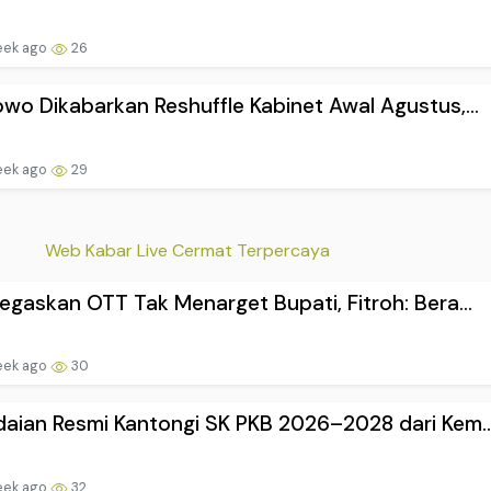
eek ago
26
wo Dikabarkan Reshuffle Kabinet Awal Agustus,...
eek ago
29
Web Kabar Live Cermat Terpercaya
egaskan OTT Tak Menarget Bupati, Fitroh: Bera...
eek ago
30
aian Resmi Kantongi SK PKB 2026–2028 dari Kem..
eek ago
32