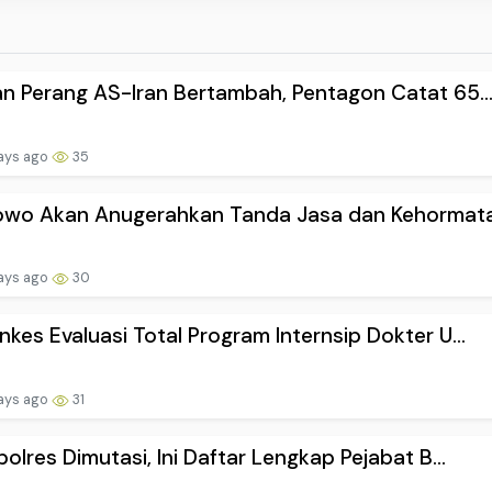
n Perang AS-Iran Bertambah, Pentagon Catat 65..
ays ago
35
owo Akan Anugerahkan Tanda Jasa dan Kehormatan
ays ago
30
kes Evaluasi Total Program Internsip Dokter U...
ays ago
31
polres Dimutasi, Ini Daftar Lengkap Pejabat B...