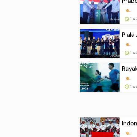
Prabo
1 w
Piala
1 w
Rayak
1 w
Indo