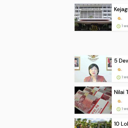
Kejag
1 w
5 Dew
1 w
Nilai
1 w
10 Lo