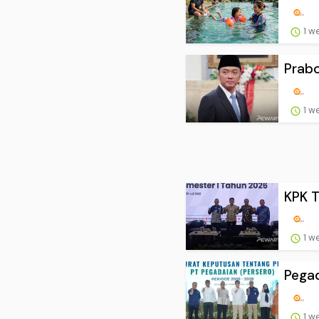
1 w
Prabo
1 w
KPK T
1 w
Pegad
1 w