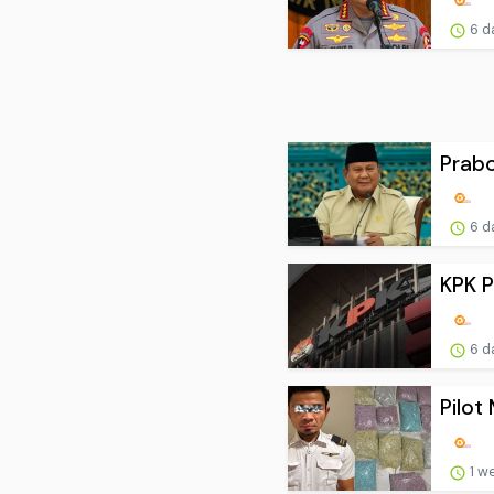
6 d
Prabo
6 d
KPK P
6 d
Pilot
1 w