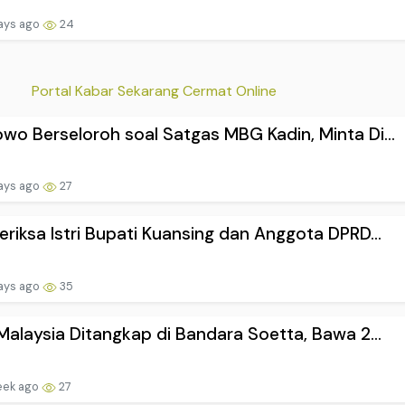
ays ago
24
Portal Kabar Sekarang Cermat Online
wo Berseloroh soal Satgas MBG Kadin, Minta Di...
ays ago
27
eriksa Istri Bupati Kuansing dan Anggota DPRD...
ays ago
35
 Malaysia Ditangkap di Bandara Soetta, Bawa 2...
eek ago
27